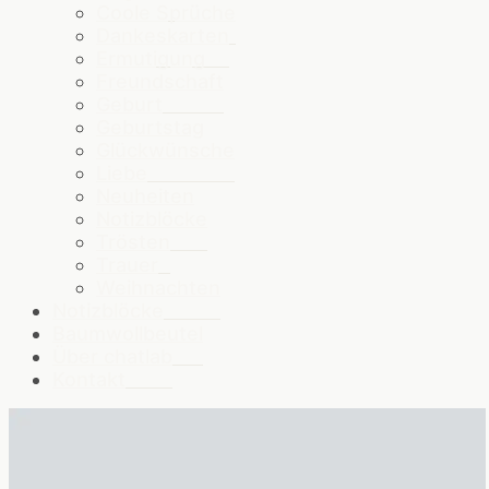
Coole Sprüche
Dankeskarten
Ermutigung
Freundschaft
Geburt
Geburtstag
Glückwünsche
Liebe
Neuheiten
Notizblöcke
Trösten
Trauer
Weihnachten
Notizblöcke
Baumwollbeutel
Über chatlab
Kontakt