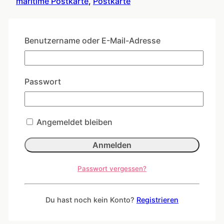
maritime Postkarte
,
Postkarte
Ähnliche Produkte
Benutzername oder E-Mail-Adresse
Passwort
Könnt schlimmer sein
1,50
€
Angemeldet bleiben
In den Warenkorb
Passwort vergessen?
Du hast noch kein Konto?
Registrieren
Postkarte „Echt Granate“