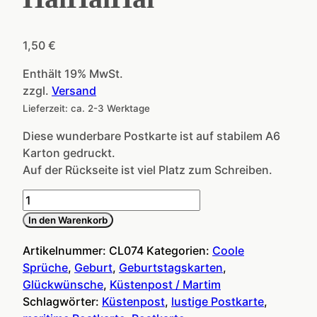
1,50
€
Enthält 19% MwSt.
zzgl.
Versand
Lieferzeit: ca. 2-3 Werktage
Diese wunderbare Postkarte ist auf stabilem A6
Karton gedruckt.
Auf der Rückseite ist viel Platz zum Schreiben.
Postkarte
ZickeZacke
In den Warenkorb
HaiHaiHai
Menge
Artikelnummer:
CL074
Kategorien:
Coole
Sprüche
,
Geburt
,
Geburtstagskarten
,
Glückwünsche
,
Küstenpost / Martim
Schlagwörter:
Küstenpost
,
lustige Postkarte
,