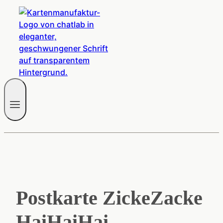
Postkarte ZickeZacke
HaiHaiHai