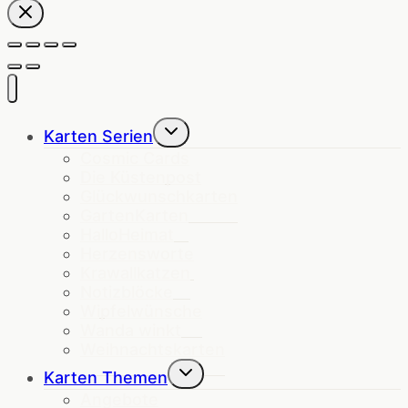
Untermenü
Karten Serien
umschalten
Cosmic Cards
Die Küstenpost
Glückwunschkarten
GartenKarten
HalloHeimat
Herzensworte
Krawallkatzen
Notizblöcke
Wipfelwünsche
Wanda winkt
Weihnachtskarten
Untermenü
Karten Themen
umschalten
Angebote