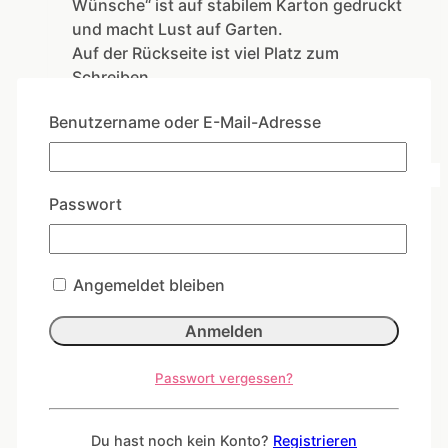
Wünsche“ ist auf stabilem Karton gedruckt
und macht Lust auf Garten.
Auf der Rückseite ist viel Platz zum
Schreiben.
Benutzername oder E-Mail-Adresse
In den Warenkorb
Passwort
Karte zur Geburt „night & day“
Angemeldet bleiben
3,20
€
Diese wundervolle Karte zur Geburt der
Serie „Wanda winkt“ ist auf 300gr.
Passwort vergessen?
Naturpapier gedruckt.
Doppelkarte mit Umschlag im Format 120 x
Du hast noch kein Konto?
Registrieren
170 mm.