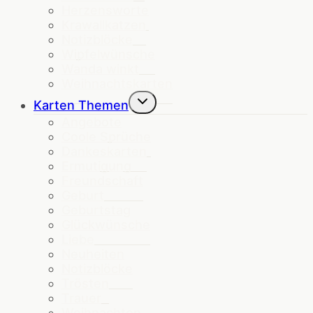
Herzensworte
Krawallkatzen
Notizblöcke
Wipfelwünsche
Wanda winkt
Weihnachtskarten
Untermenü
Karten Themen
umschalten
Angebote
Coole Sprüche
Dankeskarten
Ermutigung
Freundschaft
Geburt
Geburtstag
Glückwünsche
Liebe
Neuheiten
Notizblöcke
Trösten
Trauer
Weihnachten