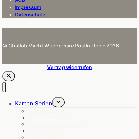
Impressum
Datenschutz
© Chatlab Macht Wunderbare Postkarten – 2026
Vertrag widerrufen
Untermenü
Karten Serien
umschalten
Cosmic Cards
Die Küstenpost
Glückwunschkarten
GartenKarten
HalloHeimat