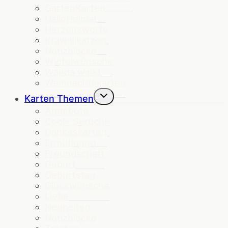
GartenKarten
HalloHeimat
Herzensworte
Krawallkatzen
Notizblöcke
Wipfelwünsche
Wanda winkt
Weihnachtskarten
Untermenü
Karten Themen
umschalten
Angebote
Coole Sprüche
Dankeskarten
Ermutigung
Freundschaft
Geburt
Geburtstag
Glückwünsche
Liebe
Neuheiten
Notizblöcke