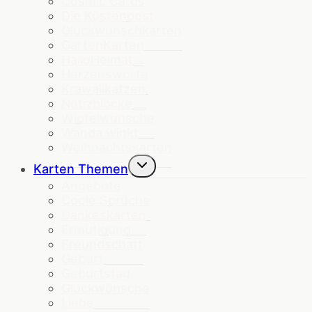
Cosmic Cards
Die Küstenpost
Glückwunschkarten
GartenKarten
HalloHeimat
Herzensworte
Krawallkatzen
Notizblöcke
Wipfelwünsche
Wanda winkt
Weihnachtskarten
Untermenü
Karten Themen
umschalten
Angebote
Coole Sprüche
Dankeskarten
Ermutigung
Freundschaft
Geburt
Geburtstag
Glückwünsche
Liebe