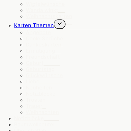
Wipfelwünsche
Wanda winkt
Weihnachtskarten
Untermenü
Karten Themen
umschalten
Angebote
Coole Sprüche
Dankeskarten
Ermutigung
Freundschaft
Geburt
Geburtstag
Glückwünsche
Liebe
Neuheiten
Notizblöcke
Trösten
Trauer
Weihnachten
Notizblöcke
Baumwollbeutel
Über chatlab