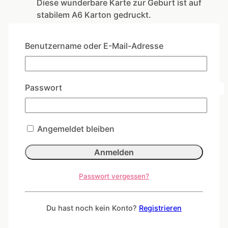
Diese wunderbare Karte zur Geburt ist auf
stabilem A6 Karton gedruckt.
Auf der Rückseite ist viel Platz zum
Schreiben.
Benutzername oder E-Mail-Adresse
In den Warenkorb
Passwort
Aalter
Angemeldet bleiben
1,50
€
Diese wunderbare Postkarte ist auf stabilem
Passwort vergessen?
A6 Karton gedruckt.
Auf der Rückseite ist viel Platz zum
Du hast noch kein Konto?
Registrieren
Schreiben.