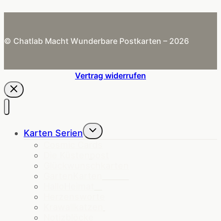
© Chatlab Macht Wunderbare Postkarten – 2026
Vertrag widerrufen
Untermenü
Karten Serien
umschalten
Cosmic Cards
Die Küstenpost
Glückwunschkarten
GartenKarten
HalloHeimat
Herzensworte
Krawallkatzen
Notizblöcke