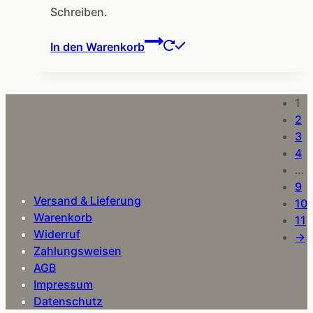
Schreiben.
In den Warenkorb
1
2
3
4
…
9
Versand & Lieferung
10
Warenkorb
11
Widerruf
→
Zahlungsweisen
AGB
Impressum
Datenschutz