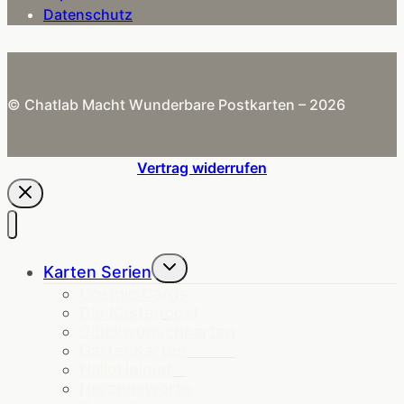
Datenschutz
© Chatlab Macht Wunderbare Postkarten – 2026
Vertrag widerrufen
Untermenü
Karten Serien
umschalten
Cosmic Cards
Die Küstenpost
Glückwunschkarten
GartenKarten
HalloHeimat
Herzensworte