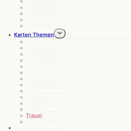
Krawallkatzen
Notizblöcke
Wipfelwünsche
Wanda winkt
Weihnachtskarten
Untermenü
Karten Themen
umschalten
Angebote
Coole Sprüche
Dankeskarten
Ermutigung
Freundschaft
Geburt
Geburtstag
Glückwünsche
Liebe
Neuheiten
Notizblöcke
Trösten
Trauer
Weihnachten
Notizblöcke