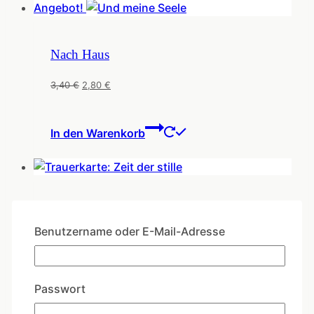
Angebot!
Nach Haus
Ursprünglicher
Aktueller
3,40
€
2,80
€
Preis
Preis
war:
ist:
In den Warenkorb
3,40 €
2,80 €.
Still und leise
Benutzername oder E-Mail-Adresse
3,40
€
Passwort
In den Warenkorb