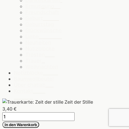
Dankeskarten
Ermutigung
Freundschaft
Geburt
Geburtstag
Glückwünsche
Liebe
Neuheiten
Notizblöcke
Trösten
Trauer
Weihnachten
Notizblöcke
Baumwollbeutel
Über chatlab
Kontakt
Zeit der Stille
3,40
€
Zeit
der
In den Warenkorb