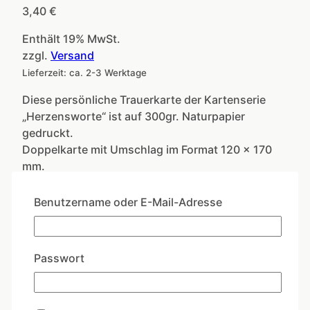
3,40
€
Enthält 19% MwSt.
zzgl.
Versand
Lieferzeit: ca. 2-3 Werktage
Diese persönliche Trauerkarte der Kartenserie
„Herzensworte“ ist auf 300gr. Naturpapier
gedruckt.
Doppelkarte mit Umschlag im Format 120 x 170
mm.
Benutzername oder E-Mail-Adresse
Zeit
der
In den Warenkorb
Stille
Passwort
Menge
Artikelnummer:
HW021
Kategorien:
Herzensworte
,
Trauer
,
Trösten