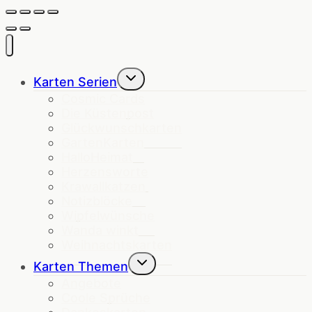
Untermenü
Karten Serien
umschalten
Cosmic Cards
Die Küstenpost
Glückwunschkarten
GartenKarten
HalloHeimat
Herzensworte
Krawallkatzen
Notizblöcke
Wipfelwünsche
Wanda winkt
Weihnachtskarten
Untermenü
Karten Themen
umschalten
Angebote
Coole Sprüche