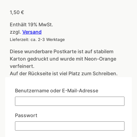
1,50
€
Enthält 19% MwSt.
zzgl.
Versand
Lieferzeit: ca. 2-3 Werktage
Diese wunderbare Postkarte ist auf stabilem
Karton gedruckt und wurde mit Neon-Orange
verfeinert.
Auf der Rückseite ist viel Platz zum Schreiben.
I
Benutzername oder E-Mail-Adresse
mog
In den Warenkorb
di
Menge
Artikelnummer:
WW042
Kategorien:
Passwort
Freundschaft
,
Liebe
,
Wipfelwünsche
Ähnliche Produkte