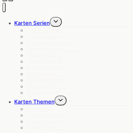
Untermenü
Karten Serien
umschalten
Cosmic Cards
Die Küstenpost
Glückwunschkarten
GartenKarten
HalloHeimat
Herzensworte
Krawallkatzen
Notizblöcke
Wipfelwünsche
Wanda winkt
Weihnachtskarten
Untermenü
Karten Themen
umschalten
Angebote
Coole Sprüche
Dankeskarten
Ermutigung