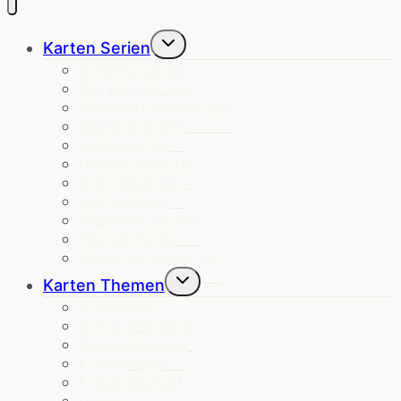
Untermenü
Karten Serien
umschalten
Cosmic Cards
Die Küstenpost
Glückwunschkarten
GartenKarten
HalloHeimat
Herzensworte
Krawallkatzen
Notizblöcke
Wipfelwünsche
Wanda winkt
Weihnachtskarten
Untermenü
Karten Themen
umschalten
Angebote
Coole Sprüche
Dankeskarten
Ermutigung
Freundschaft
Geburt