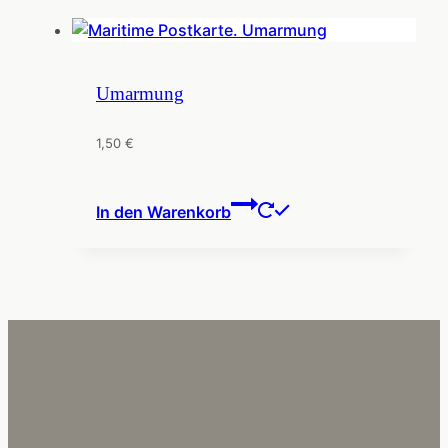
Umarmung
1,50
€
In den Warenkorb