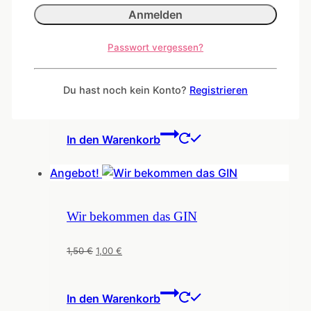
Passwort vergessen?
Postkarte „Echt Granate“
Du hast noch kein Konto?
Registrieren
1,50
€
In den Warenkorb
Angebot!
Wir bekommen das GIN
Ursprünglicher
Aktueller
1,50
€
1,00
€
Preis
Preis
war:
ist:
In den Warenkorb
1,50 €
1,00 €.