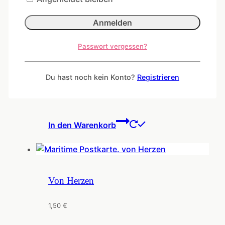
Ähnliche Produkte
Passwort vergessen?
Auf dich!
Du hast noch kein Konto?
Registrieren
1,50
€
In den Warenkorb
Von Herzen
1,50
€