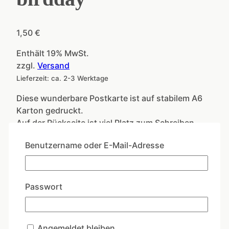
1,50
€
Enthält 19% MwSt.
zzgl.
Versand
Lieferzeit: ca. 2-3 Werktage
Diese wunderbare Postkarte ist auf stabilem A6
Karton gedruckt.
Auf der Rückseite ist viel Platz zum Schreiben.
Postkarte
Benutzername oder E-Mail-Adresse
"Happy
In den Warenkorb
birdday"
Menge
Artikelnummer:
CL064
Kategorien:
Bestseller
,
Passwort
Geburtstagskarten
,
Glückwünsche
,
Küstenpost /
Martim
Schlagwort:
Postkarte Happy Birdday
Angemeldet bleiben