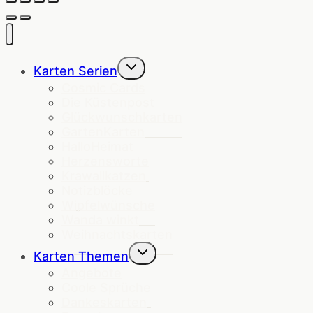
Untermenü
Karten Serien
umschalten
Cosmic Cards
Die Küstenpost
Glückwunschkarten
GartenKarten
HalloHeimat
Herzensworte
Krawallkatzen
Notizblöcke
Wipfelwünsche
Wanda winkt
Weihnachtskarten
Untermenü
Karten Themen
umschalten
Angebote
Coole Sprüche
Dankeskarten