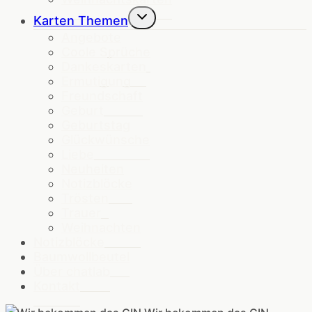
Untermenü
Karten Themen
umschalten
Angebote
Coole Sprüche
Dankeskarten
Ermutigung
Freundschaft
Geburt
Geburtstag
Glückwünsche
Liebe
Neuheiten
Notizblöcke
Trösten
Trauer
Weihnachten
Notizblöcke
Baumwollbeutel
Über chatlab
Kontakt