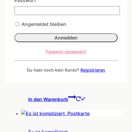
Passwort
Freundschaft
Ähnliche Produkte
Angemeldet bleiben
Passwort vergessen?
Postkarte ZickeZacke HaiHaiHai
Du hast noch kein Konto?
Registrieren
1,50
€
In den Warenkorb
Es ist kompliziert