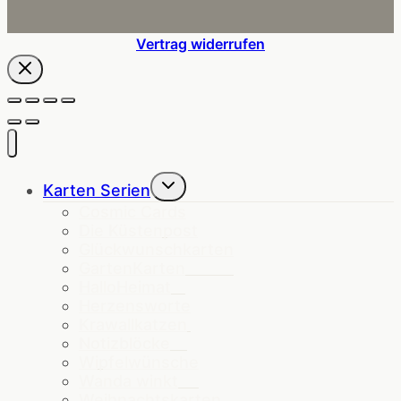
Vertrag widerrufen
Untermenü
Karten Serien
umschalten
Cosmic Cards
Die Küstenpost
Glückwunschkarten
GartenKarten
HalloHeimat
Herzensworte
Krawallkatzen
Notizblöcke
Wipfelwünsche
Wanda winkt
Weihnachtskarten