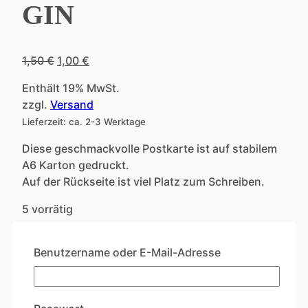
GIN
Ursprünglicher
Aktueller
1,50
€
1,00
€
Preis
Preis
Enthält 19% MwSt.
war:
ist:
zzgl.
Versand
1,50 €
1,00 €.
Lieferzeit: ca. 2-3 Werktage
Diese geschmackvolle Postkarte ist auf stabilem
A6 Karton gedruckt.
Auf der Rückseite ist viel Platz zum Schreiben.
5 vorrätig
Wir
bekommen
Benutzername oder E-Mail-Adresse
In den Warenkorb
das
GIN
Artikelnummer:
DLC019
Kategorien:
Angebote
,
Menge
Coole Sprüche
,
Delicards
,
Ermutigung
,