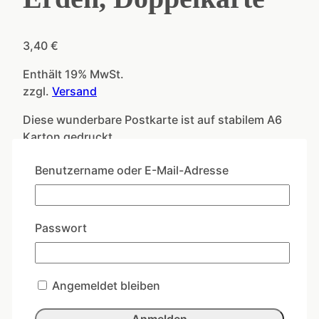
3,40
€
Enthält 19% MwSt.
zzgl.
Versand
Diese wunderbare Postkarte ist auf stabilem A6
Karton gedruckt.
Auf der Rückseite ist viel Platz zum Schreiben.
Benutzername oder E-Mail-Adresse
Nicht vorrätig
Artikelnummer:
CLDK003
Kategorie:
Passwort
Weihnachtsedition
Ähnliche Produkte
Angemeldet bleiben