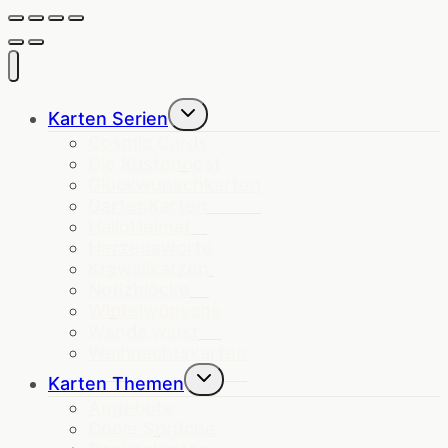
Untermenü
Karten Serien
umschalten
Cosmic Cards
Die Küstenpost
Glückwunschkarten
GartenKarten
HalloHeimat
Herzensworte
Krawallkatzen
Notizblöcke
Wipfelwünsche
Wanda winkt
Weihnachtskarten
Untermenü
Karten Themen
umschalten
Angebote
Coole Sprüche