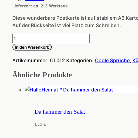
Lieferzeit: ca. 2-3 Werktage
Diese wunderbare Postkarte ist auf stabilem A6 Kart
Auf der Rückseite ist viel Platz zum Schreiben.
Lebe
wild
In den Warenkorb
und
gefährlich
Artikelnummer:
CL012
Kategorien:
Coole Sprüche
,
Kü
Menge
Ähnliche Produkte
Da hammer den Salat
1,50
€