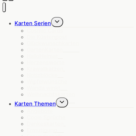
Untermenü
Karten Serien
umschalten
Cosmic Cards
Die Küstenpost
Glückwunschkarten
GartenKarten
HalloHeimat
Herzensworte
Krawallkatzen
Notizblöcke
Wipfelwünsche
Wanda winkt
Weihnachtskarten
Untermenü
Karten Themen
umschalten
Angebote
Coole Sprüche
Dankeskarten
Ermutigung