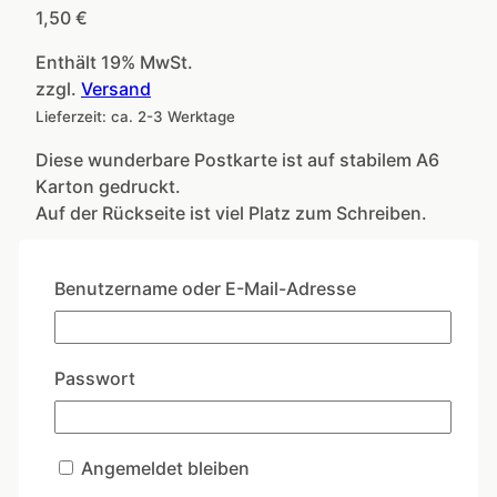
1,50
€
Enthält 19% MwSt.
zzgl.
Versand
Lieferzeit: ca. 2-3 Werktage
Diese wunderbare Postkarte ist auf stabilem A6
Karton gedruckt.
Auf der Rückseite ist viel Platz zum Schreiben.
Klein
aber
Benutzername oder E-Mail-Adresse
In den Warenkorb
gemein
Menge
Artikelnummer:
HH005
Kategorien:
Coole
Sprüche
,
HalloHeimat
Passwort
Ähnliche Produkte
Angemeldet bleiben