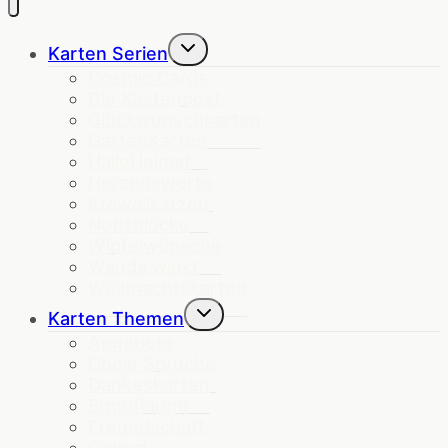
Untermenü
Karten Serien
umschalten
Cosmic Cards
Die Küstenpost
Glückwunschkarten
GartenKarten
HalloHeimat
Herzensworte
Krawallkatzen
Notizblöcke
Wipfelwünsche
Wanda winkt
Weihnachtskarten
Untermenü
Karten Themen
umschalten
Angebote
Coole Sprüche
Dankeskarten
Ermutigung
Freundschaft
Geburt