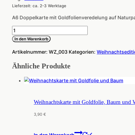
Lieferzeit: ca. 2-3 Werktage
A6 Doppelkarte mit Goldfolienveredelung auf Naturpa
Weihnachtskarte
mit
In den Warenkorb
Goldfolie
"Fröhliche
Artikelnummer:
WZ_003
Kategorien:
Weihnachtsedit
Weihnachten"
Ähnliche Produkte
Menge
Weihnachtskarte mit Goldfolie, Baum und W
3,90
€
In den Warenkorb