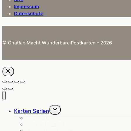
Impressum
Datenschutz
© Chatlab Macht Wunderbare Postkarten – 2026
Untermenü
Karten Serien
umschalten
Cosmic Cards
Die Küstenpost
Glückwunschkarten